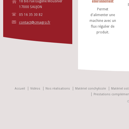
environnement
18 bis rue Eugène Mousnier
17000 SAUJON
Permet
05 16 35 30 82
d'alimenter une
machine avec un
contact@cmagro.fr
flux régulier de
produit.
Accueil
Vidéos
Nos réalisations
Matériel conchylicole
Matériel ost
Prestations complémen
©