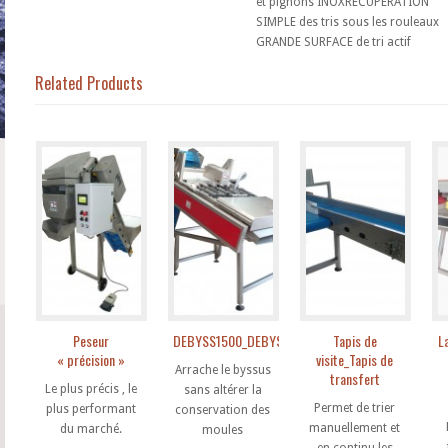
et pignons INOXRÉCUPÉRATION
SIMPLE des tris sous les rouleaux
GRANDE SURFACE de tri actif
Related Products
Peseur
DEBYSS1500_DEBYSS800_DEBYSS400
Tapis de
L
« précision »
visite_Tapis de
Arrache le byssus
transfert
Le plus précis , le
sans altérer la
Permet de trier
plus performant
conservation des
manuellement et
du marché.
moules