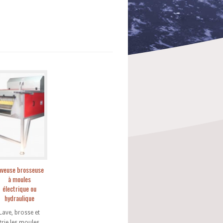
aveuse brosseuse
à moules
électrique ou
hydraulique
Lave, brosse et
trie les moules