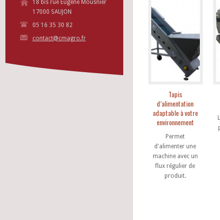
18 bis rue Eugène Mousnier
17000 SAUJON
05 16 35 30 82
contact@cmagro.fr
Tapis
d’alimentation
adaptable à votre
L
environnement
Permet
d'alimenter une
machine avec un
flux régulier de
produit.