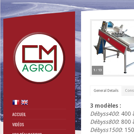
1
/
13
General Details
Const
3 modèles :
Débyss400
: 400
ACCUEIL
Débyss800
: 800
VIDÉOS
Débyss1500
: 15