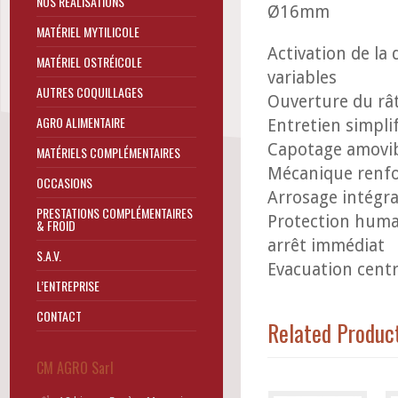
NOS RÉALISATIONS
Ø16mm
MATÉRIEL MYTILICOLE
Activation de la 
MATÉRIEL OSTRÉICOLE
variables
AUTRES COQUILLAGES
Ouverture du rât
AGRO ALIMENTAIRE
Entretien simplif
Capotage amovibl
MATÉRIELS COMPLÉMENTAIRES
Mécanique renfor
OCCASIONS
Arrosage intégra
PRESTATIONS COMPLÉMENTAIRES
Protection humai
& FROID
arrêt immédiat
S.A.V.
Evacuation cent
L’ENTREPRISE
CONTACT
Related Produc
CM AGRO Sarl