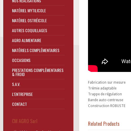
NOS RÉALISATIONS
MATÉRIEL MYTILICOLE
MATÉRIEL OSTRÉICOLE
AUTRES COQUILLAGES
AGRO ALIMENTAIRE
MATÉRIELS COMPLÉMENTAIRES
OCCASIONS
PRESTATIONS COMPLÉMENTAIRES
& FROID
Fabrication sur mesure
S.A.V.
Trémie adaptable
L’ENTREPRISE
Trappe de régulation
Bande auto-centreuse
CONTACT
Construction ROBUSTE
CM AGRO Sarl
Related Products