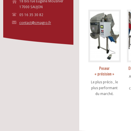
18 bis rue Eugène Mousnier
17000 SAUJON
05 16 35 30 82
contact@cmagro.fr
Peseur
D
« précision »
A
Le plus précis , le
plus performant
c
du marché.