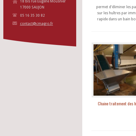
18 bis rue Eugène Mousnier
permet d'éliminer les pa
17000 SAUJON
sur les huîtres par imm
05 16 35 30 82
rapide dans un bain bou
contact@cmagro.fr
Chaine traitement des h