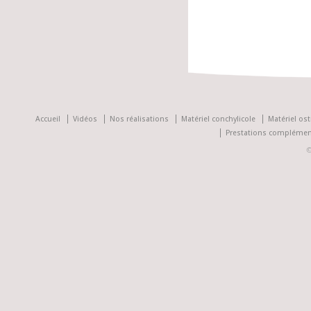
Accueil
Vidéos
Nos réalisations
Matériel conchylicole
Matériel ost
Prestations complémen
©