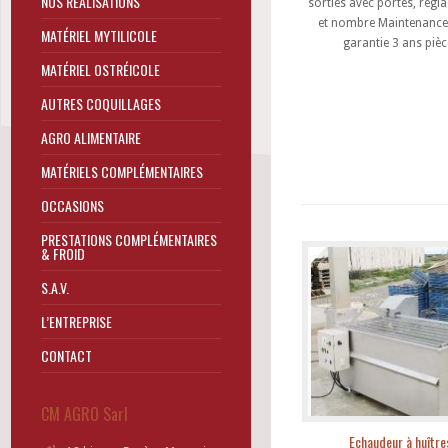
NOS RÉALISATIONS
sorties avec portes, régl
et nombre Maintenance 
MATÉRIEL MYTILICOLE
garantie 3 ans pièc
MATÉRIEL OSTRÉICOLE
AUTRES COQUILLAGES
AGRO ALIMENTAIRE
MATÉRIELS COMPLÉMENTAIRES
OCCASIONS
PRESTATIONS COMPLÉMENTAIRES
& FROID
S.A.V.
L’ENTREPRISE
CONTACT
CM AGRO Sarl
Echaudeur à huître