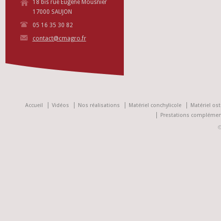
18 bis rue Eugène Mousnier
17000 SAUJON
05 16 35 30 82
contact@cmagro.fr
Accueil
Vidéos
Nos réalisations
Matériel conchylicole
Matériel ost
Prestations complémen
©