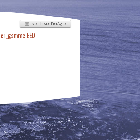
voir le site PierAgro
 mer_gamme EED