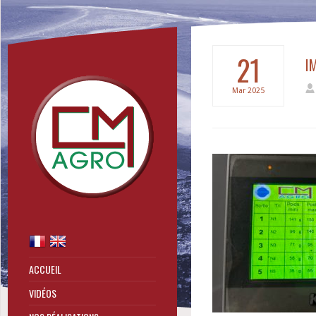
21
I
Mar
2025
ACCUEIL
VIDÉOS