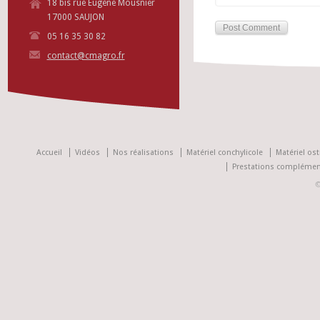
18 bis rue Eugène Mousnier
17000 SAUJON
05 16 35 30 82
contact@cmagro.fr
Accueil
Vidéos
Nos réalisations
Matériel conchylicole
Matériel ost
Prestations complémen
©