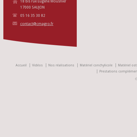
18 bis rue Eugène Mousnier
17000 SAUJON
05 16 35 30 82
contact@cmagro.fr
Accueil
Vidéos
Nos réalisations
Matériel conchylicole
Matériel ost
Prestations complémen
©